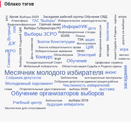
Облако тэгов
Архив
Заседание рабочей группы
Обучение ОВД
итоги
Выборы 2025
акция Судьба и Родина - едины
КРС
ГАС "Выборы"
Атмосфера
Избирательное законодательство
дорога на выборы
Горячая линия
бюллетени
Видеоконференция
ИнформУИК
Молодежная комиссия
дети
Выборы Губернатора РО
УИК
Встреча
Выборы 2026 Госдума9 ЦИК
Информационные стенды
Выборы ЗСРО
КОИБ
Планы
акция
ТИК
День символов
Знаток Конституции
ДЭГ
Фотогалерея
ЦИК
история
Знаток избирательного права
игра
ИКРО
Избирательные кампании
УФМС
Электорий
Семинар
Облизберком
митинг
Конкурс
ФЦИ
новости
Обучение
Координационный Совет
Цифровые сервисы
Мобильный избиратель
Областная акция Судьба и Родина едины
заседание
Месячник молодого избирателя
анонс
Собрание депутатов
библиотека
агитационные материалы
Собрания депутатов
администрация района
Молодежный парламент
Численность избирателей
выставка
глава
Открепительные удостоверения
выборы 2026
Обучение организаторов выборов
выборы 2016
библиотеки
Учебный центр
будущие избиратели
бюллетени для голосования