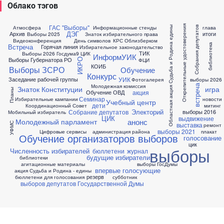
Облако тэгов
ГАС "Выборы"
Открепительные удостоверения
Атмосфера
Информационные стенды
глава
Областная акция Судьба и Родина едины
Собрания депутатов
ДЭГ
Архив
итоги
Выборы 2025
Знаток избирательного права
Видеоконференция
День символов
КРС
Облизберком
библиотека
Встреча
Горячая линия
Избирательное законодательство
ТИК
Выборы 2026 Госдума9 ЦИК
ИнформУИК
Выборы Губернатора РО
ФЦИ
ИКРО
КОИБ
Выборы ЗСРО
Обучение
Конкурс
УИК
Заседание рабочей группы
Фотогалерея
выборы 2026
Молодежная комиссия
встреча
Знаток Конституции
игра
Планы
акция
Обучение ОВД
Семинар
Избирательные кампании
новости
Учебный центр
дети
Координационный Совет
митинг
Электорий
Собрание депутатов
выборы 2016
Мобильный избиратель
ЦИК
выдвижение
анонс
Молодежный парламент
УФМС
выставка
ремонт
выборы 2021
Цифровые сервисы
администрация района
плакат
Обучение организаторов выборов
голосование
цик
выборы
Численность избирателей
бюллетени
журнал
будущие избиратели
библиотеки
агитационные материалы
выборы ГосДумы
впервые голосующие
акция Судьба и Родина - едины
резерв
бюллетени для голосования
субботник
выборов депутатов Государственной Думы