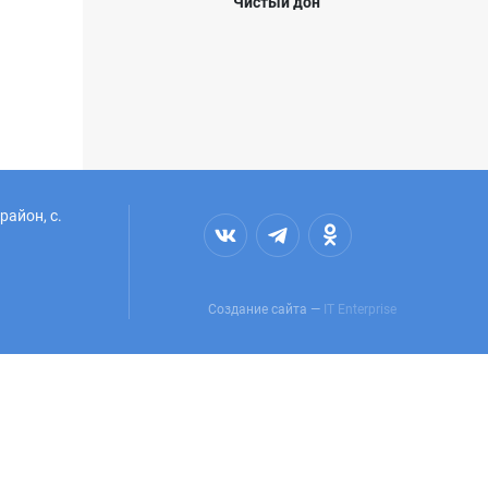
Чистый дон
район, с.
Создание сайта —
IT Enterprise