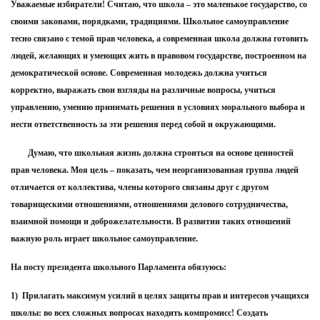
Уважаемые избиратели! Считаю, что школа – это маленькое государство, со
своими законами, порядками, традициями. Школьное самоуправление
тесно связано с темой прав человека, а современная школа должна готовить
людей, желающих и умеющих жить в правовом государстве, построенном на
демократической основе. Современная молодежь должна учиться
корректно, выражать свои взгляды на различные вопросы, учиться
управлению, умению принимать решения в условиях морального выбора и
нести ответственность за эти решения перед собой и окружающими.
Думаю, что школьная жизнь должна строиться на основе ценностей
прав человека. Моя цель – показать, чем неорганизованная группа людей
отличается от коллектива, члены которого связаны друг с другом
товарищескими отношениями, отношениями делового сотрудничества,
взаимной помощи и доброжелательности. В развитии таких отношений
важную роль играет школьное самоуправление.
На посту президента школьного Парламента обязуюсь:
1) Прилагать максимум усилий в целях защиты прав и интересов учащихся
школы: во всех сложных вопросах находить компромисс! Создать