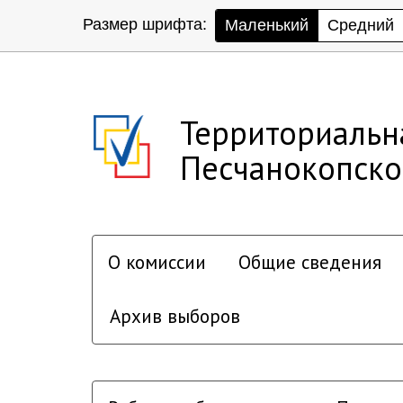
Размер шрифта:
Маленький
Средний
Территориальн
Песчанокопско
О комиссии
Общие сведения
Архив выборов